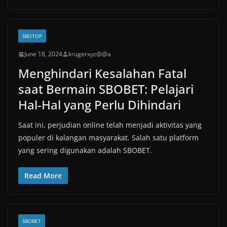
SBOTOP
June 18, 2024
krugerxyz@@a
Menghindari Kesalahan Fatal
saat Bermain SBOBET: Pelajari
Hal-Hal yang Perlu Dihindari
Saat ini, perjudian online telah menjadi aktivitas yang
populer di kalangan masyarakat. Salah satu platform
yang sering digunakan adalah SBOBET.
Read More
SBOBET