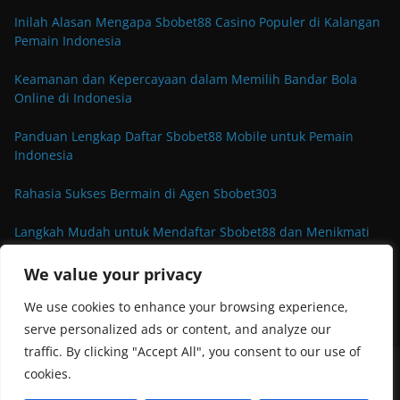
Inilah Alasan Mengapa Sbobet88 Casino Populer di Kalangan
Pemain Indonesia
Keamanan dan Kepercayaan dalam Memilih Bandar Bola
Online di Indonesia
Panduan Lengkap Daftar Sbobet88 Mobile untuk Pemain
Indonesia
Rahasia Sukses Bermain di Agen Sbobet303
Langkah Mudah untuk Mendaftar Sbobet88 dan Menikmati
Taruhan Online
We value your privacy
We use cookies to enhance your browsing experience,
serve personalized ads or content, and analyze our
traffic. By clicking "Accept All", you consent to our use of
cookies.
Copyright © 2026
Daftar & Login Agen SBOBET Judi Bola