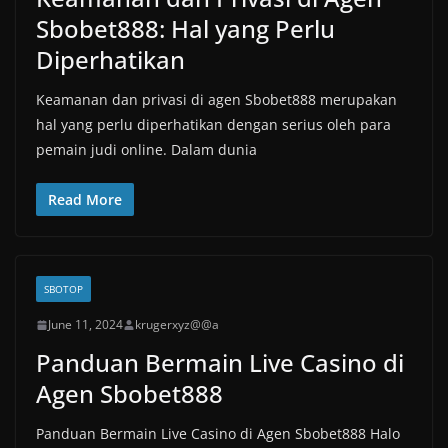
Sbobet888: Hal yang Perlu
Diperhatikan
Keamanan dan privasi di agen Sbobet888 merupakan
hal yang perlu diperhatikan dengan serius oleh para
pemain judi online. Dalam dunia
Read More
SBOTOP
June 11, 2024
krugerxyz@@a
Panduan Bermain Live Casino di
Agen Sbobet888
Panduan Bermain Live Casino di Agen Sbobet888 Halo