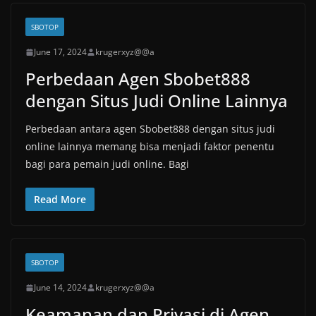
SBOTOP
June 17, 2024
krugerxyz@@a
Perbedaan Agen Sbobet888
dengan Situs Judi Online Lainnya
Perbedaan antara agen Sbobet888 dengan situs judi
online lainnya memang bisa menjadi faktor penentu
bagi para pemain judi online. Bagi
Read More
SBOTOP
June 14, 2024
krugerxyz@@a
Keamanan dan Privasi di Agen