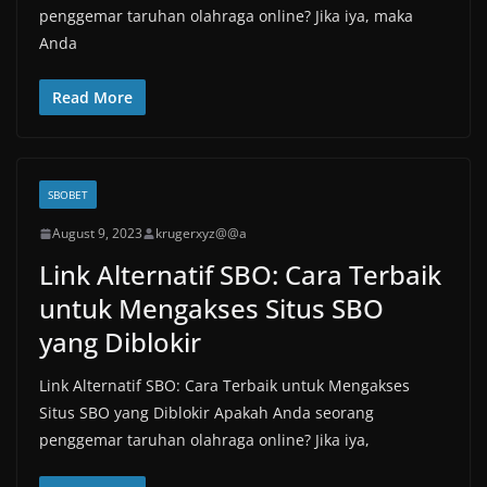
penggemar taruhan olahraga online? Jika iya, maka
Anda
Read More
SBOBET
August 9, 2023
krugerxyz@@a
Link Alternatif SBO: Cara Terbaik
untuk Mengakses Situs SBO
yang Diblokir
Link Alternatif SBO: Cara Terbaik untuk Mengakses
Situs SBO yang Diblokir Apakah Anda seorang
penggemar taruhan olahraga online? Jika iya,