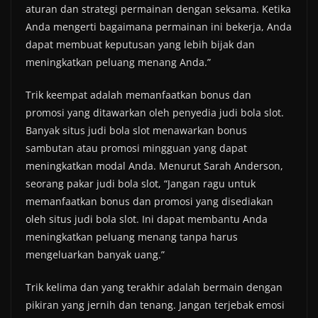
aturan dan strategi permainan dengan seksama. Ketika
Anda mengerti bagaimana permainan ini bekerja, Anda
dapat membuat keputusan yang lebih bijak dan
meningkatkan peluang menang Anda.”
Trik keempat adalah memanfaatkan bonus dan
promosi yang ditawarkan oleh penyedia judi bola slot.
Banyak situs judi bola slot menawarkan bonus
sambutan atau promosi mingguan yang dapat
meningkatkan modal Anda. Menurut Sarah Anderson,
seorang pakar judi bola slot, “Jangan ragu untuk
memanfaatkan bonus dan promosi yang disediakan
oleh situs judi bola slot. Ini dapat membantu Anda
meningkatkan peluang menang tanpa harus
mengeluarkan banyak uang.”
Trik kelima dan yang terakhir adalah bermain dengan
pikiran yang jernih dan tenang. Jangan terjebak emosi