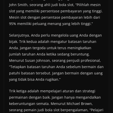
John Smith, seorang ahli judi bola slot, “Pilihlah mesin
slot yang memiliki persentase pembayaran yang tinggi.
Mesin slot dengan persentase pembayaran lebih dari
95% memiliki peluang menang yang lebih tinggi.”
Selanjutnya, Anda perlu mengelola uang Anda dengan
bijak. Trik kedua adalah mengatur batasan taruhan
Anda. Jangan tergoda untuk terus meningkatkan
jumlah taruhan Anda ketika sedang beruntung.
Menurut Susan Johnson, seorang penjudi profesional,
“Tetapkan batasan taruhan Anda sebelum bermain dan
patuhi batasan tersebut. Jangan bermain dengan uang
yang tidak bisa Anda rugikan.”
Trik ketiga adalah mempelajari aturan dan strategi
permainan dengan baik. Jangan hanya mengandalkan
keberuntungan semata. Menurut Michael Brown,
seorang pemain judi bola slot berpengalaman, “Pelajari