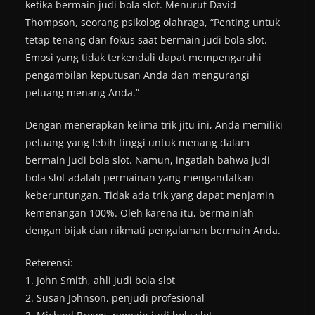
ketika bermain judi bola slot. Menurut David
Thompson, seorang psikolog olahraga, “Penting untuk
tetap tenang dan fokus saat bermain judi bola slot.
Emosi yang tidak terkendali dapat mempengaruhi
pengambilan keputusan Anda dan mengurangi
peluang menang Anda.”
Dengan menerapkan kelima trik jitu ini, Anda memiliki
peluang yang lebih tinggi untuk menang dalam
bermain judi bola slot. Namun, ingatlah bahwa judi
bola slot adalah permainan yang mengandalkan
keberuntungan. Tidak ada trik yang dapat menjamin
kemenangan 100%. Oleh karena itu, bermainlah
dengan bijak dan nikmati pengalaman bermain Anda.
Referensi:
1. John Smith, ahli judi bola slot
2. Susan Johnson, penjudi profesional