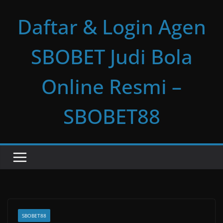
Skip
Daftar & Login Agen
to
content
SBOBET Judi Bola
Online Resmi –
SBOBET88
SBOBET88