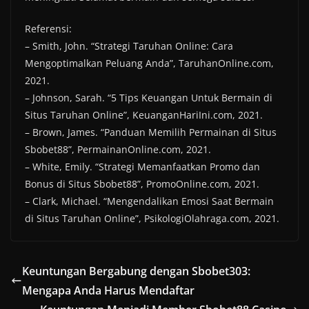
Referensi:
– Smith, John. “Strategi Taruhan Online: Cara
Mengoptimalkan Peluang Anda”, TaruhanOnline.com,
2021.
– Johnson, Sarah. “5 Tips Keuangan Untuk Bermain di
Situs Taruhan Online”, KeuanganHariIni.com, 2021.
– Brown, James. “Panduan Memilih Permainan di Situs
Sbobet88”, PermainanOnline.com, 2021.
– White, Emily. “Strategi Memanfaatkan Promo dan
Bonus di Situs Sbobet88”, PromoOnline.com, 2021.
– Clark, Michael. “Mengendalikan Emosi Saat Bermain
di Situs Taruhan Online”, PsikologiOlahraga.com, 2021.
Keuntungan Bergabung dengan Sbobet303:
Mengapa Anda Harus Mendaftar