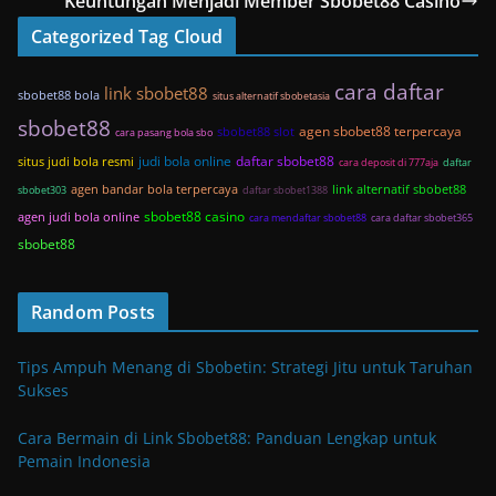
Keuntungan Menjadi Member Sbobet88 Casino
Categorized Tag Cloud
cara daftar
link sbobet88
sbobet88 bola
situs alternatif sbobetasia
sbobet88
agen sbobet88 terpercaya
sbobet88 slot
cara pasang bola sbo
judi bola online
daftar sbobet88
situs judi bola resmi
cara deposit di 777aja
daftar
agen bandar bola terpercaya
link alternatif sbobet88
sbobet303
daftar sbobet1388
sbobet88 casino
agen judi bola online
cara mendaftar sbobet88
cara daftar sbobet365
sbobet88
Random Posts
Tips Ampuh Menang di Sbobetin: Strategi Jitu untuk Taruhan
Sukses
Cara Bermain di Link Sbobet88: Panduan Lengkap untuk
Pemain Indonesia