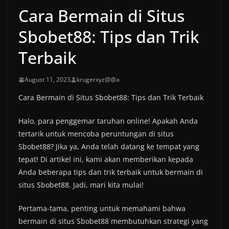
Cara Bermain di Situs
Sbobet88: Tips dan Trik
Terbaik
August 11, 2023
krugerxyz@@a
Cara Bermain di Situs Sbobet88: Tips dan Trik Terbaik
Halo, para penggemar taruhan online! Apakah Anda
tertarik untuk mencoba peruntungan di situs
Sbobet88? Jika ya, Anda telah datang ke tempat yang
tepat! Di artikel ini, kami akan memberikan kepada
Anda beberapa tips dan trik terbaik untuk bermain di
situs Sbobet88. Jadi, mari kita mulai!
Pertama-tama, penting untuk memahami bahwa
bermain di situs Sbobet88 membutuhkan strategi yang