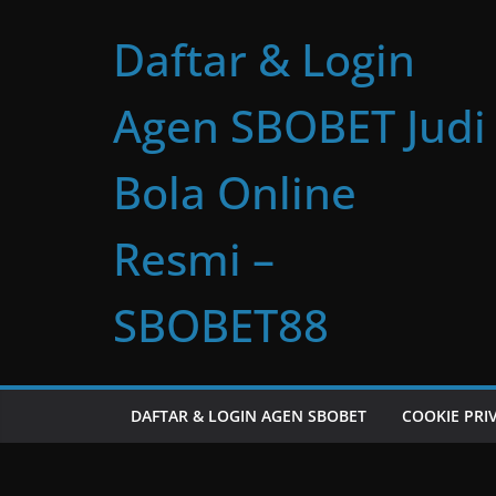
Skip
Daftar & Login
to
content
Agen SBOBET Judi
Bola Online
Resmi –
SBOBET88
DAFTAR & LOGIN AGEN SBOBET
COOKIE PRI