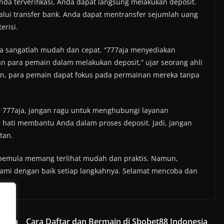
nda terverifikasi, Anda dapat langsung melakukan deposit.
alui transfer bank. Anda dapat mentransfer sejumlah uang
erisi.
aja sangatlah mudah dan cepat. “777aja menyediakan
para pemain dalam melakukan deposit,” ujar seorang ahli
man, para pemain dapat fokus pada permainan mereka tanpa
di 777aja, jangan ragu untuk menghubungi layanan
hati membantu Anda dalam proses deposit. Jadi, jangan
tan.
k pemula memang terlihat mudah dan praktis. Namun,
hami dengan baik setiap langkahnya. Selamat mencoba dan
 Bola
Cara Daftar dan Bermain di Sbobet88 Indonesia