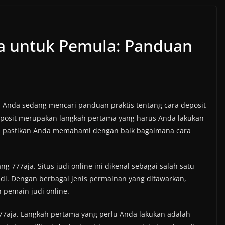
ja untuk Pemula: Panduan
ka Anda sedang mencari panduan praktis tentang cara deposit
Deposit merupakan langkah pertama yang harus Anda lakukan
adi, pastikan Anda memahami dengan baik bagaimana cara
ng 777aja. Situs judi online ini dikenal sebagai salah satu
di. Dengan berbagai jenis permainan yang ditawarkan,
 pemain judi online.
 777aja. Langkah pertama yang perlu Anda lakukan adalah