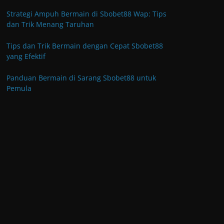
Strategi Ampuh Bermain di Sbobet88 Wap: Tips
dan Trik Menang Taruhan
Tips dan Trik Bermain dengan Cepat Sbobet88
yang Efektif
Panduan Bermain di Sarang Sbobet88 untuk
Pemula