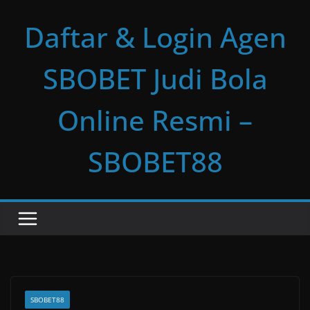
Skip
Daftar & Login Agen
to
content
SBOBET Judi Bola
Online Resmi –
SBOBET88
SBOBET88