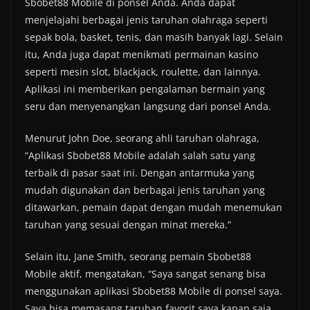
Sbobet88 Mobile di ponsel Anda. Anda dapat
menjelajahi berbagai jenis taruhan olahraga seperti
sepak bola, basket, tenis, dan masih banyak lagi. Selain
itu, Anda juga dapat menikmati permainan kasino
seperti mesin slot, blackjack, roulette, dan lainnya.
Aplikasi ini memberikan pengalaman bermain yang
seru dan menyenangkan langsung dari ponsel Anda.
Menurut John Doe, seorang ahli taruhan olahraga,
“Aplikasi Sbobet88 Mobile adalah salah satu yang
terbaik di pasar saat ini. Dengan antarmuka yang
mudah digunakan dan berbagai jenis taruhan yang
ditawarkan, pemain dapat dengan mudah menemukan
taruhan yang sesuai dengan minat mereka.”
Selain itu, Jane Smith, seorang pemain Sbobet88
Mobile aktif, mengatakan, “Saya sangat senang bisa
menggunakan aplikasi Sbobet88 Mobile di ponsel saya.
Saya bisa memasang taruhan favorit saya kapan saja