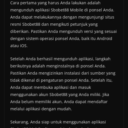
Cara pertama yang harus Anda lakukan adalah
mengunduh aplikasi Sbobet88 Mobile di ponsel Anda.
Anda dapat melakukannya dengan mengunjungi situs
resmi Sbobet88 dan mengikuti petunjuk yang
diberikan. Pastikan Anda mengunduh versi yang sesuai
dengan sistem operasi ponsel Anda, baik itu Android
atau iOS.
Setelah Anda berhasil mengunduh aplikasi, langkah
berikutnya adalah menginstalnya di ponsel Anda.
Pastikan Anda mengizinkan instalasi dari sumber yang
tidak dikenal di pengaturan ponsel Anda. Setelah itu,
Anda dapat membuka aplikasi dan masuk
menggunakan akun Sbobet88 yang Anda miliki. Jika
Anda belum memiliki akun, Anda dapat mendaftar
melalui aplikasi dengan mudah.
Sekarang, Anda siap untuk menggunakan aplikasi