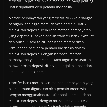
tersedia. Deposit di 777aja menjadi hal yang penting
untuk dipahami oleh pemain Indonesia.
Metode pembayaran yang tersedia di 777aja sangat
beragam, sehingga memudahkan pemain untuk
melakukan deposit. Beberapa metode pembayaran
yang dapat digunakan adalah transfer bank, e-wallet,
dan pulsa. “Kami selalu berusaha memberikan
kemudahan bagi para pemain Indonesia dalam
melakukan deposit. Dengan berbagai metode
pembayaran yang tersedia, kami ingin memastikan
bahwa proses deposit di 777aja berjalan lancar dan
aman,” kata CEO 777aja.
Transfer bank merupakan metode pembayaran yang
paling umum digunakan oleh pemain Indonesia.
Dengan menggunakan transfer bank, pemain dapat
melakukan deposit dengan mudah melalui ATM atau
internet banking. “Transfer bank adalah metode