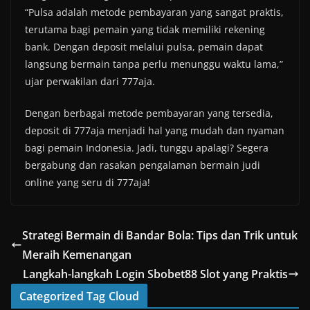
“Pulsa adalah metode pembayaran yang sangat praktis,
terutama bagi pemain yang tidak memiliki rekening
bank. Dengan deposit melalui pulsa, pemain dapat
langsung bermain tanpa perlu menunggu waktu lama,”
ujar perwakilan dari 777aja.
Dengan berbagai metode pembayaran yang tersedia,
deposit di 777aja menjadi hal yang mudah dan nyaman
bagi pemain Indonesia. Jadi, tunggu apalagi? Segera
bergabung dan rasakan pengalaman bermain judi
online yang seru di 777aja!
Strategi Bermain di Bandar Bola: Tips dan Trik untuk
Meraih Kemenangan
Langkah-langkah Login Sbobet88 Slot yang Praktis
Categorized Tag Cloud