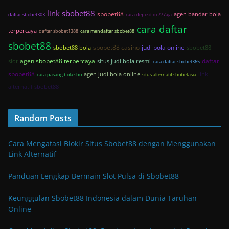
link sbobet88
sbobet88
agen bandar bola
daftar sbobet303
cara deposit di 777aja
cara daftar
terpercaya
daftar sbobet1388
cara mendaftar sbobet88
sbobet88
sbobet88 casino
judi bola online
sbobet88 bola
sbobet88
agen sbobet88 terpercaya
daftar
slot
situs judi bola resmi
cara daftar sbobet365
sbobet88
agen judi bola online
link
cara pasang bola sbo
situs alternatif sbobetasia
alternatif sbobet88
Random Posts
Cara Mengatasi Blokir Situs Sbobet88 dengan Menggunakan
Link Alternatif
Panduan Lengkap Bermain Slot Pulsa di Sbobet88
Keunggulan Sbobet88 Indonesia dalam Dunia Taruhan
Online