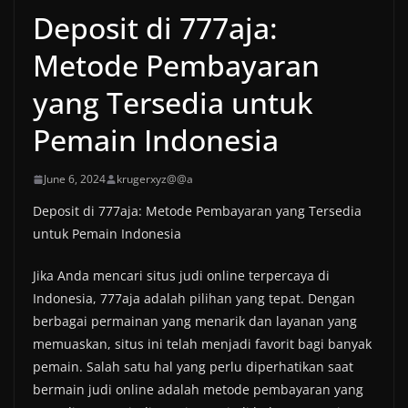
Deposit di 777aja:
Metode Pembayaran
yang Tersedia untuk
Pemain Indonesia
June 6, 2024
krugerxyz@@a
Deposit di 777aja: Metode Pembayaran yang Tersedia
untuk Pemain Indonesia
Jika Anda mencari situs judi online terpercaya di
Indonesia, 777aja adalah pilihan yang tepat. Dengan
berbagai permainan yang menarik dan layanan yang
memuaskan, situs ini telah menjadi favorit bagi banyak
pemain. Salah satu hal yang perlu diperhatikan saat
bermain judi online adalah metode pembayaran yang