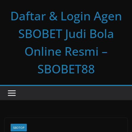
Skip
Daftar & Login Agen
to
content
SBOBET Judi Bola
Online Resmi –
SBOBET88
SBOTOP