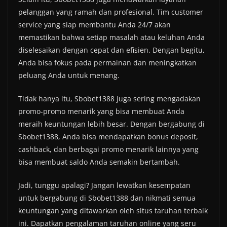
pelanggan yang ramah dan profesional. Tim customer
service yang siap membantu Anda 24/7 akan
memastikan bahwa setiap masalah atau keluhan Anda
diselesaikan dengan cepat dan efisien. Dengan begitu,
Anda bisa fokus pada permainan dan meningkatkan
peluang Anda untuk menang.
Tidak hanya itu, Sbobet1388 juga sering mengadakan
promo-promo menarik yang bisa membuat Anda
meraih keuntungan lebih besar. Dengan bergabung di
Sbobet1388, Anda bisa mendapatkan bonus deposit,
cashback, dan berbagai promo menarik lainnya yang
bisa membuat saldo Anda semakin bertambah.
Jadi, tunggu apalagi? Jangan lewatkan kesempatan
untuk bergabung di Sbobet1388 dan nikmati semua
keuntungan yang ditawarkan oleh situs taruhan terbaik
ini. Dapatkan pengalaman taruhan online yang seru