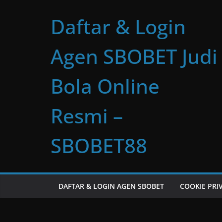
Skip
Daftar & Login
to
content
Agen SBOBET Judi
Bola Online
Resmi –
SBOBET88
DAFTAR & LOGIN AGEN SBOBET
COOKIE PRI