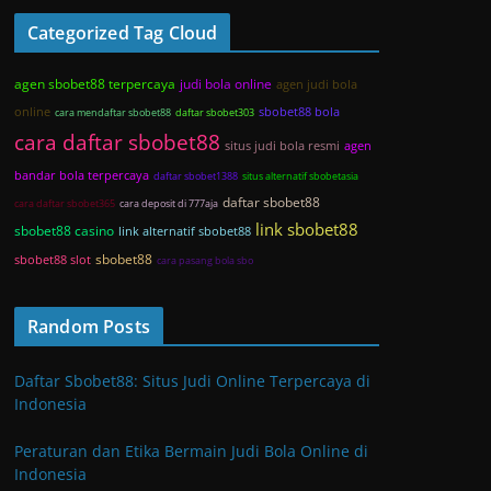
Categorized Tag Cloud
agen sbobet88 terpercaya
judi bola online
agen judi bola
online
sbobet88 bola
cara mendaftar sbobet88
daftar sbobet303
cara daftar sbobet88
situs judi bola resmi
agen
bandar bola terpercaya
daftar sbobet1388
situs alternatif sbobetasia
daftar sbobet88
cara daftar sbobet365
cara deposit di 777aja
link sbobet88
sbobet88 casino
link alternatif sbobet88
sbobet88
sbobet88 slot
cara pasang bola sbo
Random Posts
Daftar Sbobet88: Situs Judi Online Terpercaya di
Indonesia
Peraturan dan Etika Bermain Judi Bola Online di
Indonesia