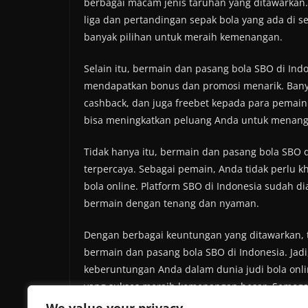
berbagai macam jenis taruhan yang ditawarkan
liga dan pertandingan sepak bola yang ada di s
banyak pilihan untuk meraih kemenangan.
Selain itu, bermain dan pasang bola SBO di I
mendapatkan bonus dan promosi menarik. Bany
cashback, dan juga freebet kepada para pemai
bisa meningkatkan peluang Anda untuk menang
Tidak hanya itu, bermain dan pasang bola SBO 
terpercaya. Sebagai pemain, Anda tidak perlu 
bola online. Platform SBO di Indonesia sudah d
bermain dengan tenang dan nyaman.
Dengan berbagai keuntungan yang ditawarkan, ti
bermain dan pasang bola SBO di Indonesia. Ja
keberuntungan Anda dalam dunia judi bola onlin
yang sukses meraih kemenangan besar. Semoga a