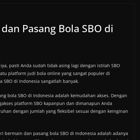
dan Pasang Bola SBO di
ya, pasti Anda sudah tidak asing lagi dengan istilah SBO
tu platform judi bola online yang sangat populer di
 SBO di Indonesia sangatlah banyak.
ng bola SBO di Indonesia adalah kemudahan akses. Dengan
ngakses platform SBO kapanpun dan dimanapun Anda
ruhan dengan jumlah yang fleksibel sesuai dengan keinginan
ari bermain dan pasang bola SBO di Indonesia adalah adanya