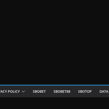
VACY POLICY
SBOBET
SBOBET88
SBOTOP
DATA