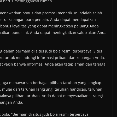
npa harus meninggalkan rumah.
ga menawarkan bonus dan promosi menarik. Ini adalah salah
uler di kalangan para pemain. Anda dapat mendapatkan
 bonus loyalitas yang dapat meningkatkan peluang Anda
kan bonus ini, Anda dapat meningkatkan saldo akun Anda
 dalam bermain di situs judi bola resmi terpercaya. Situs
aru untuk melindungi informasi pribadi dan keuangan Anda.
at yakin bahwa informasi Anda akan tetap aman dan terjaga
ya juga menawarkan berbagai pilihan taruhan yang lengkap.
, mulai dari taruhan langsung, taruhan handicap, taruhan
yaknya pilihan taruhan, Anda dapat menyesuaikan strategi
nangan Anda.
bola, “Bermain di situs judi bola resmi terpercaya