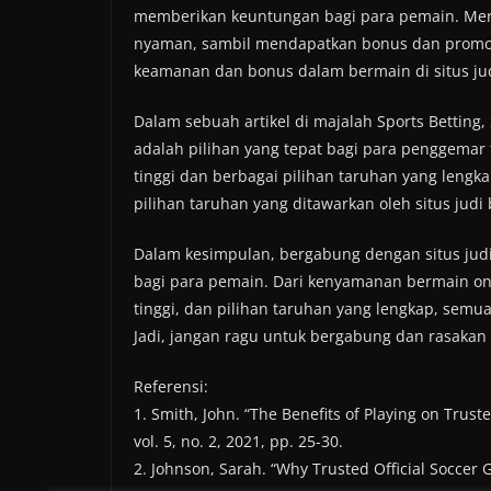
memberikan keuntungan bagi para pemain. Mer
nyaman, sambil mendapatkan bonus dan promos
keamanan dan bonus dalam bermain di situs jud
Dalam sebuah artikel di majalah Sports Betting,
adalah pilihan yang tepat bagi para penggema
tinggi dan berbagai pilihan taruhan yang leng
pilihan taruhan yang ditawarkan oleh situs judi 
Dalam kesimpulan, bergabung dengan situs jud
bagi para pemain. Dari kenyamanan bermain on
tinggi, dan pilihan taruhan yang lengkap, semua 
Jadi, jangan ragu untuk bergabung dan rasakan
Referensi:
1. Smith, John. “The Benefits of Playing on Trust
vol. 5, no. 2, 2021, pp. 25-30.
2. Johnson, Sarah. “Why Trusted Official Soccer G