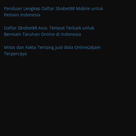
Panduan Lengkap Daftar Sbobet88 Mobile untuk
Pemain Indonesia
Daftar Sbobet88 Asia: Tempat Terbaik untuk
Bermain Taruhan Online di Indonesia
Mitos dan Fakta Tentang Judi Bola Online24jam
Terpercaya