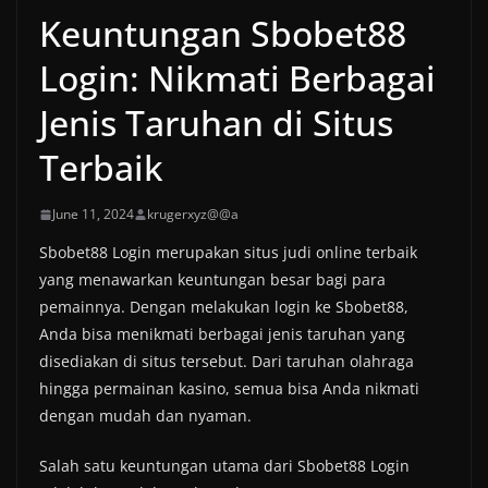
Keuntungan Sbobet88
Login: Nikmati Berbagai
Jenis Taruhan di Situs
Terbaik
June 11, 2024
krugerxyz@@a
Sbobet88 Login merupakan situs judi online terbaik
yang menawarkan keuntungan besar bagi para
pemainnya. Dengan melakukan login ke Sbobet88,
Anda bisa menikmati berbagai jenis taruhan yang
disediakan di situs tersebut. Dari taruhan olahraga
hingga permainan kasino, semua bisa Anda nikmati
dengan mudah dan nyaman.
Salah satu keuntungan utama dari Sbobet88 Login