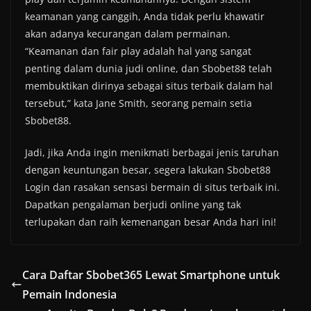
keamanan yang canggih, Anda tidak perlu khawatir
akan adanya kecurangan dalam permainan.
“Keamanan dan fair play adalah hal yang sangat
penting dalam dunia judi online, dan Sbobet88 telah
membuktikan dirinya sebagai situs terbaik dalam hal
tersebut,” kata Jane Smith, seorang pemain setia
Sbobet88.
Jadi, jika Anda ingin menikmati berbagai jenis taruhan
dengan keuntungan besar, segera lakukan Sbobet88
Login dan rasakan sensasi bermain di situs terbaik ini.
Dapatkan pengalaman berjudi online yang tak
terlupakan dan raih kemenangan besar Anda hari ini!
Cara Daftar Sbobet365 Lewat Smartphone untuk
Pemain Indonesia