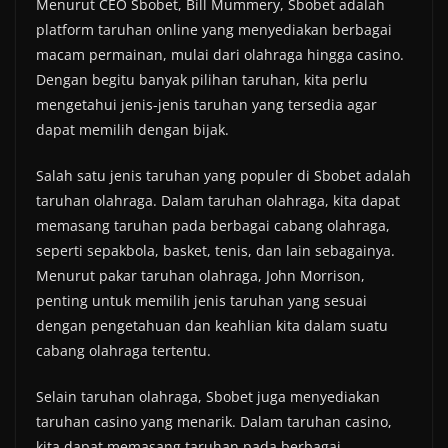
Menurut CEO Sbobet, Bill Mummery, Sbobet adalah
platform taruhan online yang menyediakan berbagai
macam permainan, mulai dari olahraga hingga casino.
Dengan begitu banyak pilihan taruhan, kita perlu
mengetahui jenis-jenis taruhan yang tersedia agar
dapat memilih dengan bijak.
Salah satu jenis taruhan yang populer di Sbobet adalah
taruhan olahraga. Dalam taruhan olahraga, kita dapat
memasang taruhan pada berbagai cabang olahraga,
seperti sepakbola, basket, tenis, dan lain sebagainya.
Menurut pakar taruhan olahraga, John Morrison,
penting untuk memilih jenis taruhan yang sesuai
dengan pengetahuan dan keahlian kita dalam suatu
cabang olahraga tertentu.
Selain taruhan olahraga, Sbobet juga menyediakan
taruhan casino yang menarik. Dalam taruhan casino,
kita dapat memasang taruhan pada berbagai