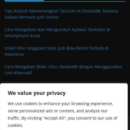
Tips Ampuh Memenangkan Taruhan di Sbobet88: Rahasia
Sukses Bermain Judi Online
Cara Mengakses dan Mengunduh Aplikasi Sbobetin di
Smartphone Anda
Inilah Fitur Unggulan Situs Judi Bola Resmi Terbaik di
Indonesia
Cara Mengatasi Blokir Situs Sbobet88 dengan Menggunakan
Link Alternatif
Keunggulan Sbobet88.com sebagai Agen Judi Terpercaya
We value your privacy
We use cookies to enhance your browsing experience,
serve personalized ads or content, and analyze our
traffic. By clicking "Accept All", you consent to our use of
cookies.
Copyright © 2026
Daftar & Login Agen SBOBET Judi Bola