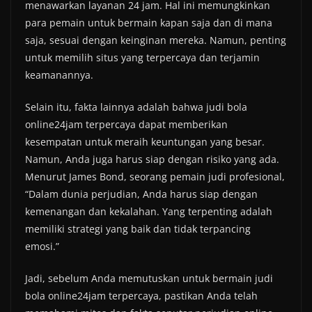
menawarkan layanan 24 jam. Hal ini memungkinkan
para pemain untuk bermain kapan saja dan di mana
saja, sesuai dengan keinginan mereka. Namun, penting
untuk memilih situs yang terpercaya dan terjamin
keamanannya.
Selain itu, fakta lainnya adalah bahwa judi bola
online24jam terpercaya dapat memberikan
kesempatan untuk meraih keuntungan yang besar.
Namun, Anda juga harus siap dengan risiko yang ada.
Menurut James Bond, seorang pemain judi profesional,
“Dalam dunia perjudian, Anda harus siap dengan
kemenangan dan kekalahan. Yang terpenting adalah
memiliki strategi yang baik dan tidak terpancing
emosi.”
Jadi, sebelum Anda memutuskan untuk bermain judi
bola online24jam terpercaya, pastikan Anda telah