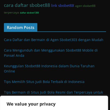
cara daftar sbobet88
link sbobet88
agen sbobet88
terpercaya
daftar sbobet1388
Random Posts
Cara Daftar dan Bermain di Agen Sbobet303 dengan Mudah
Cara Mengunduh dan Menggunakan Sbobet88 Mobile di
Ponsel Anda
Keunggulan Sbobet88 Indonesia dalam Dunia Taruhan
Online
Tips Memilih Situs Judi Bola Terbaik di Indonesia
Tips Bermain di Situs Judi Bola Resmi dan Terpercaya untuk
Mendapatkan Keuntungan
We value your privacy