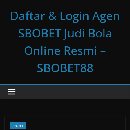
Skip
Daftar & Login Agen
to
content
SBOBET Judi Bola
Online Resmi –
SBOBET88
SBOBET