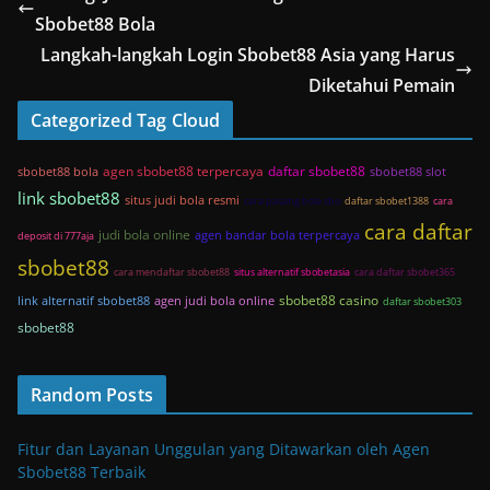
Sbobet88 Bola
Langkah-langkah Login Sbobet88 Asia yang Harus
Diketahui Pemain
Categorized Tag Cloud
agen sbobet88 terpercaya
daftar sbobet88
sbobet88 bola
sbobet88 slot
link sbobet88
situs judi bola resmi
cara pasang bola sbo
daftar sbobet1388
cara
cara daftar
judi bola online
agen bandar bola terpercaya
deposit di 777aja
sbobet88
cara mendaftar sbobet88
situs alternatif sbobetasia
cara daftar sbobet365
sbobet88 casino
link alternatif sbobet88
agen judi bola online
daftar sbobet303
sbobet88
Random Posts
Fitur dan Layanan Unggulan yang Ditawarkan oleh Agen
Sbobet88 Terbaik