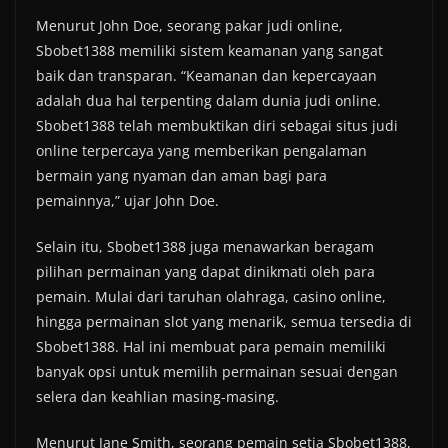
Menurut John Doe, seorang pakar judi online,
Sbobet1388 memiliki sistem keamanan yang sangat
baik dan transparan. “Keamanan dan kepercayaan
adalah dua hal terpenting dalam dunia judi online.
Sbobet1388 telah membuktikan diri sebagai situs judi
online terpercaya yang memberikan pengalaman
bermain yang nyaman dan aman bagi para
pemainnya,” ujar John Doe.
Selain itu, Sbobet1388 juga menawarkan beragam
pilihan permainan yang dapat dinikmati oleh para
pemain. Mulai dari taruhan olahraga, casino online,
hingga permainan slot yang menarik, semua tersedia di
Sbobet1388. Hal ini membuat para pemain memiliki
banyak opsi untuk memilih permainan sesuai dengan
selera dan keahlian masing-masing.
Menurut Jane Smith, seorang pemain setia Sbobet1388,