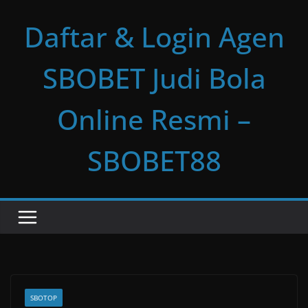
Skip
Daftar & Login Agen
to
content
SBOBET Judi Bola
Online Resmi –
SBOBET88
SBOTOP