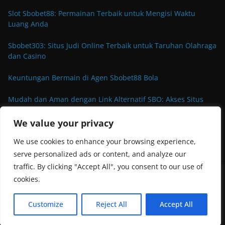
Slot Sbobet88: Permainan Terbaik untuk Mengisi Waktu
Luang Anda
Sbobet303: Situs Judi Online Terbaik untuk Taruhan Olahraga
dan Casino
Keuntungan Bermain di Agen Sbobet88 Bola
Mudah dan Aman dengan Link Alternatif SBO: Akses Situs
Tanpa Kendala
We value your privacy
We use cookies to enhance your browsing experience,
serve personalized ads or content, and analyze our
traffic. By clicking "Accept All", you consent to our use of
cookies.
Copyright © 2026
Daftar & Login Agen SBOBET Judi Bola
Online Resmi – SBOBET88
. All rights reserved.
Customize
Reject All
Accept All
Theme:
ColorMag
by ThemeGrill. Powered by
WordPress
.