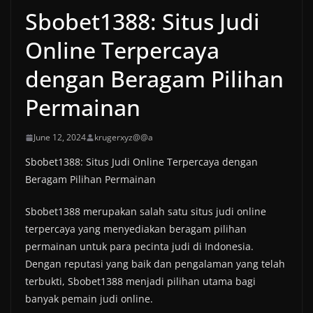
Sbobet1388: Situs Judi
Online Terpercaya
dengan Beragam Pilihan
Permainan
June 12, 2024
krugerxyz@@a
Sbobet1388: Situs Judi Online Terpercaya dengan
Beragam Pilihan Permainan
Sbobet1388 merupakan salah satu situs judi online
terpercaya yang menyediakan beragam pilihan
permainan untuk para pecinta judi di Indonesia.
Dengan reputasi yang baik dan pengalaman yang telah
terbukti, Sbobet1388 menjadi pilihan utama bagi
banyak pemain judi online.