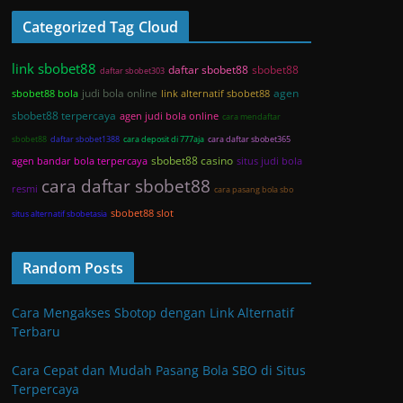
Categorized Tag Cloud
link sbobet88
daftar sbobet88
sbobet88
daftar sbobet303
judi bola online
agen
sbobet88 bola
link alternatif sbobet88
sbobet88 terpercaya
agen judi bola online
cara mendaftar
sbobet88
daftar sbobet1388
cara deposit di 777aja
cara daftar sbobet365
sbobet88 casino
agen bandar bola terpercaya
situs judi bola
cara daftar sbobet88
resmi
cara pasang bola sbo
sbobet88 slot
situs alternatif sbobetasia
Random Posts
Cara Mengakses Sbotop dengan Link Alternatif
Terbaru
Cara Cepat dan Mudah Pasang Bola SBO di Situs
Terpercaya