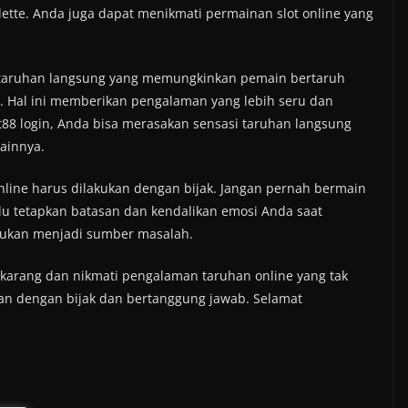
ulette. Anda juga dapat menikmati permainan slot online yang
n taruhan langsung yang memungkinkan pemain bertaruh
g. Hal ini memberikan pengalaman yang lebih seru dan
8 login, Anda bisa merasakan sensasi taruhan langsung
lainnya.
line harus dilakukan dengan bijak. Jangan pernah bermain
lu tetapkan batasan dan kendalikan emosi Anda saat
bukan menjadi sumber masalah.
sekarang dan nikmati pengalaman taruhan online yang tak
an dengan bijak dan bertanggung jawab. Selamat