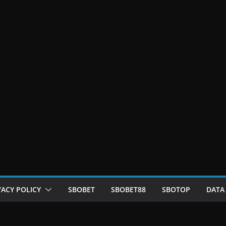
VACY POLICY
SBOBET
SBOBET88
SBOTOP
DATA