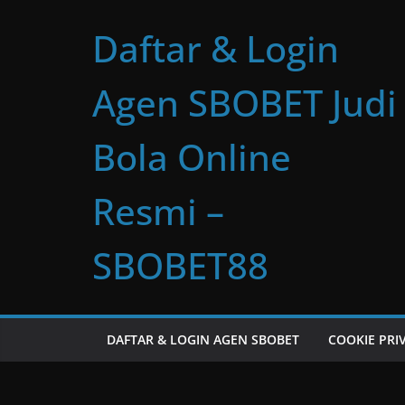
Skip
Daftar & Login
to
content
Agen SBOBET Judi
Bola Online
Resmi –
SBOBET88
DAFTAR & LOGIN AGEN SBOBET
COOKIE PRI