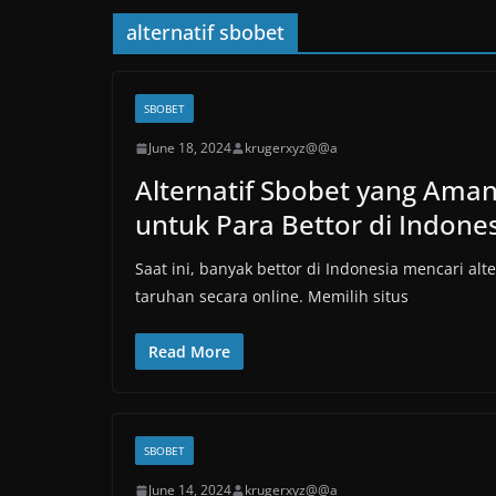
alternatif sbobet
SBOBET
June 18, 2024
krugerxyz@@a
Alternatif Sbobet yang Aman
untuk Para Bettor di Indone
Saat ini, banyak bettor di Indonesia mencari a
taruhan secara online. Memilih situs
Read More
SBOBET
June 14, 2024
krugerxyz@@a