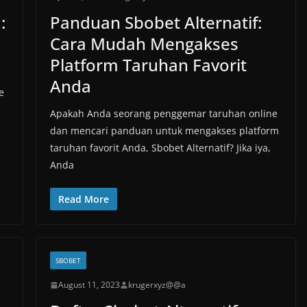
:
Panduan Sbobet Alternatif:
Cara Mudah Mengakses
Platform Taruhan Favorit
Anda
e
Apakah Anda seorang penggemar taruhan online
dan mencari panduan untuk mengakses platform
taruhan favorit Anda, Sbobet Alternatif? Jika iya,
Anda
Read More
SBOBET
August 11, 2023
krugerxyz@@a