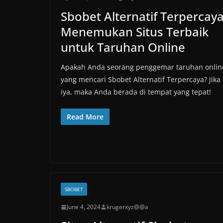
Sbobet Alternatif Terpercaya
Menemukan Situs Terbaik
untuk Taruhan Online
Apakah Anda seorang penggemar taruhan onlin
yang mencari Sbobet Alternatif Terpercaya? Jika
iya, maka Anda berada di tempat yang tepat!
Read More
SBOBET
June 4, 2024
krugerxyz@@a