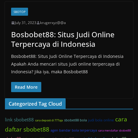
SBOTOP
July 31, 2023
krugerxyz@@a
Bosbobet88: Situs Judi Online
Terpercaya di Indonesia
Bosbobet88: Situs Judi Online Terpercaya di Indonesia
Apakah Anda mencari situs judi online terpercaya di
Indonesia? Jika iya, maka Bosbobet88
Read More
Categorized Tag Cloud
cara
link sbobet88
judi bola online
sbobet88 bola
cara deposit di 777aja
daftar sbobet88
agen bandar bola terpercaya
cara mendaftar sbobet88