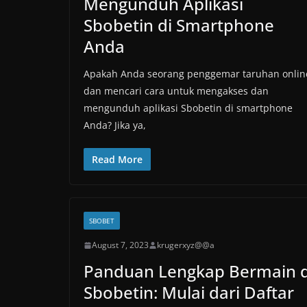
Mengunduh Aplikasi
Sbobetin di Smartphone
Anda
Apakah Anda seorang penggemar taruhan onlin
dan mencari cara untuk mengakses dan
mengunduh aplikasi Sbobetin di smartphone
Anda? Jika ya,
Read More
SBOBET
August 7, 2023
krugerxyz@@a
Panduan Lengkap Bermain d
Sbobetin: Mulai dari Daftar