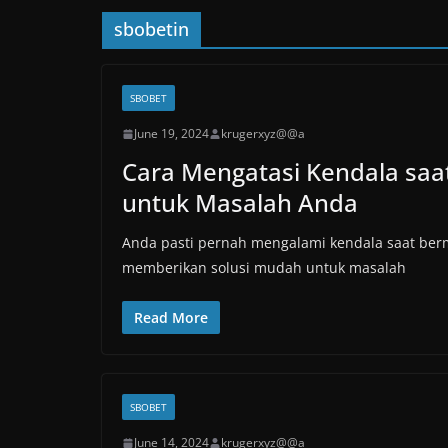
sbobetin
SBOBET
June 19, 2024
krugerxyz@@a
Cara Mengatasi Kendala saa
untuk Masalah Anda
Anda pasti pernah mengalami kendala saat berm
memberikan solusi mudah untuk masalah
Read More
SBOBET
June 14, 2024
krugerxyz@@a