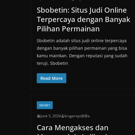
Sbobetin: Situs Judi Online
Terpercaya dengan Banyak
Pilihan Permainan
Sbobetin adalah situs judi online terpercaya
dengan banyak pilihan permainan yang bisa
kamu mainkan. Dengan reputasi yang sudah
teruji, Sbobetin
Read More
SBOBET
June 5, 2024
krugerxyz@@a
Cara Mengakses dan