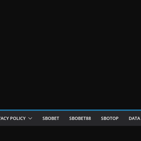
VACY POLICY
SBOBET
SBOBET88
SBOTOP
DATA