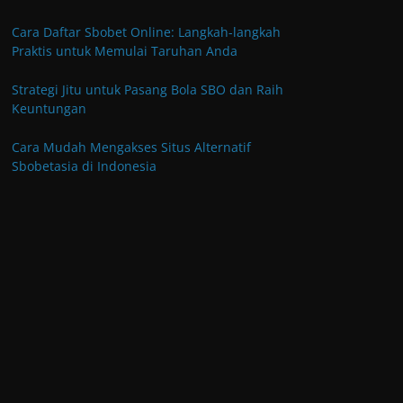
Cara Daftar Sbobet Online: Langkah-langkah
Praktis untuk Memulai Taruhan Anda
Strategi Jitu untuk Pasang Bola SBO dan Raih
Keuntungan
Cara Mudah Mengakses Situs Alternatif
Sbobetasia di Indonesia