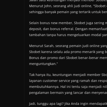
Menurut John, seorang ahli judi online, “Sbob
sehingga banyak pemain yang tertarik untuk 
Selain bonus new member, Sbobet juga sering
deposit, dan bonus referral. Dengan memanfaa
tambahan tanpa harus mengeluarkan modal yan
Menurut Sarah, seorang pemain judi online yan
Sbobet karena selalu ada promo menarik yang 
Bonus dan promo dari Sbobet benar-benar mem
menguntungkan.”
Tak hanya itu, keuntungan menjadi member Sbob
layanan customer service yang ramah dan resp
membutuhkannya. Hal ini tentu saja menjadi ni
pengalaman bermain yang lancar dan menyena
Jadi, tunggu apa lagi? Jika Anda ingin mendap