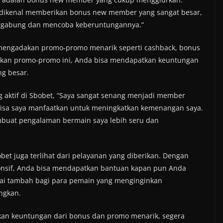
et dikenal memberikan bonus new member yang sangat besar,
bergabung dan mencoba keberuntungannya.”
 mengadakan promo-promo menarik seperti cashback, bonus
tkan promo-promo ini, Anda bisa mendapatkan keuntungan
g besar.
g aktif di Sbobet, “Saya sangat senang menjadi member
bisa saya manfaatkan untuk meningkatkan kemenangan saya.
buat pengalaman bermain saya lebih seru dan
et juga terlihat dari pelayanan yang diberikan. Dengan
onsif, Anda bisa mendapatkan bantuan kapan pun Anda
lai tambah bagi para pemain yang menginginkan
ngkan.
atkan keuntungan dari bonus dan promo menarik, segera