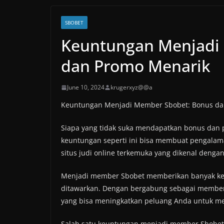
SBOBET
Keuntungan Menjadi
dan Promo Menarik
June 10, 2024
krugerxyz@@a
Keuntungan Menjadi Member Sbobet: Bonus da
Siapa yang tidak suka mendapatkan bonus dan pr
keuntungan seperti ini bisa membuat pengala
situs judi online terkemuka yang dikenal deng
Menjadi member Sbobet memberikan banyak ke
ditawarkan. Dengan bergabung sebagai member
yang bisa meningkatkan peluang Anda untuk m
Salah satu keuntungan menjadi member Sbobe