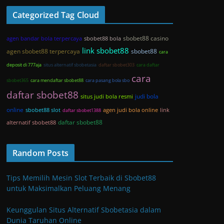
Categorized Tag Cloud
sbobet88 casino
agen bandar bola terpercaya
sbobet88 bola
link sbobet88
agen sbobet88 terpercaya
sbobet88
cara
deposit di 777aja
situs alternatif sbobetasia
daftar sbobet303
cara daftar
cara
sbobet365
cara mendaftar sbobet88
cara pasang bola sbo
daftar sbobet88
judi bola
situs judi bola resmi
online
sbobet88 slot
agen judi bola online
link
daftar sbobet1388
daftar sbobet88
alternatif sbobet88
Random Posts
Tips Memilih Mesin Slot Terbaik di Sbobet88
untuk Maksimalkan Peluang Menang
Keunggulan Situs Alternatif Sbobetasia dalam
Dunia Taruhan Online