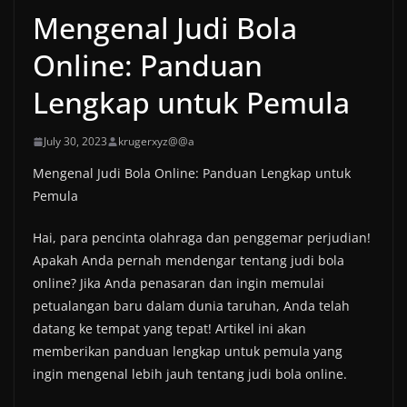
Mengenal Judi Bola
Online: Panduan
Lengkap untuk Pemula
July 30, 2023
krugerxyz@@a
Mengenal Judi Bola Online: Panduan Lengkap untuk
Pemula
Hai, para pencinta olahraga dan penggemar perjudian!
Apakah Anda pernah mendengar tentang judi bola
online? Jika Anda penasaran dan ingin memulai
petualangan baru dalam dunia taruhan, Anda telah
datang ke tempat yang tepat! Artikel ini akan
memberikan panduan lengkap untuk pemula yang
ingin mengenal lebih jauh tentang judi bola online.