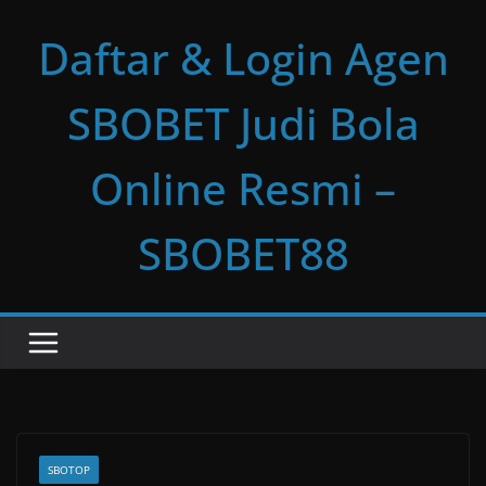
Skip
Daftar & Login Agen
to
content
SBOBET Judi Bola
Online Resmi –
SBOBET88
SBOTOP