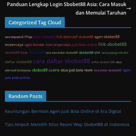
Panduan Lengkap Login Sbobet88 Asia: Cara Masuk
dan Memulai Taruhan
Categorized Tag Cloud
agen sbobet88
link alternatif sbobet88
cara deposit di 777aja
daftar sbobet303
link sbobet88
terpercaya
judi bola online
agen bandar bola terpercaya
sbobet88
sbobet88 bola
sbobet88 slot
cara mendaftar sbobet88
cara pasang bola sbo
cara daftar sbobet88
daftar sbobet88
daftar sbobet1388
situs
sbobet88 casino
situs judi bola resmi
agen
alternatif sbobetasia
cara daftar sbobet365
judi bola online
Random Posts
Keuntungan Bermain Agen Judi Bola Online di Era Digital
Tips Ampuh Memilih Situs Resmi Wap Sbobet88 di Indonesia